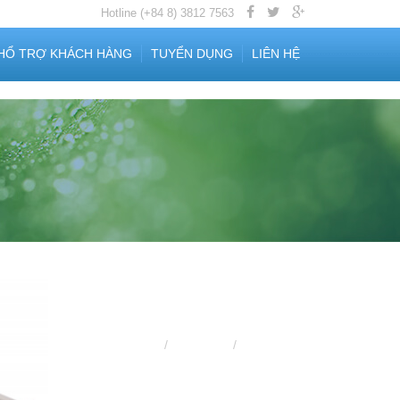
Hotline (+84
8) 3812 7563
HỔ TRỢ KHÁCH HÀNG
TUYỂN DỤNG
LIÊN HỆ
Trang chủ
Sản phẩm
Màng lọc RO