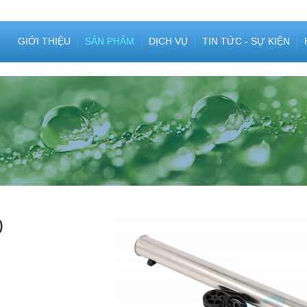
GIỚI THIỆU
SẢN PHẨM
DỊCH VỤ
TIN TỨC - SỰ KIỆN
0