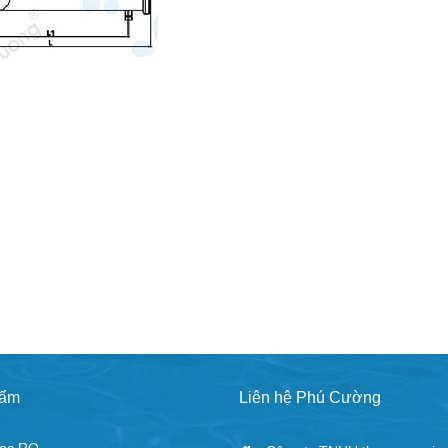
hẩm
Liên hệ Phú Cường
ọc RO