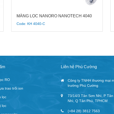
MÀNG LỌC NANORO NANOTECH 4040
Code: KH 4040-C
hẩm
Liên hệ Phú Cường
ọc RO
Công ty TNHH thương mại m
trường Phú Cường
a trao trổi ion
73/14/3 Tân Sơn Nhì, P Tân
u lọc
Nhì, Q Tân Phú, TPHCM
ị lọc
(+84 28) 3812 7563