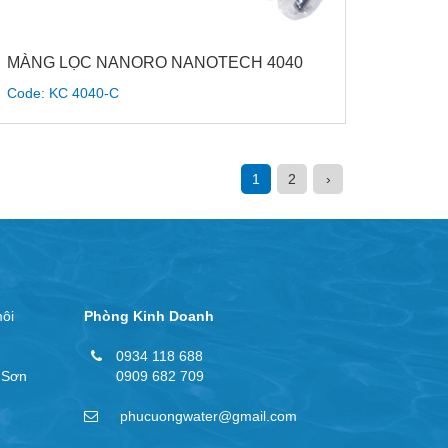
MÀNG LỌC NANORO NANOTECH 4040
Code: KC 4040-C
1
2
›
ôi
Phòng Kinh Doanh
0934 118 688
 Sơn
0909 682 709
phucuongwater@gmail.com