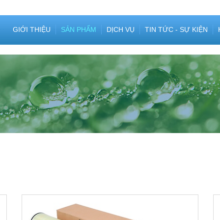
GIỚI THIỆU
SẢN PHẨM
DỊCH VỤ
TIN TỨC - SỰ KIỆN