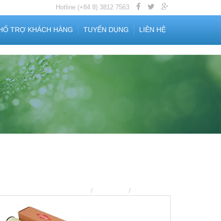
Hotline (+84
8) 3812 7563
HỔ TRỢ KHÁCH HÀNG
TUYỂN DỤNG
LIÊN HỆ
Trang chủ
Sản phẩm
Màng lọc RO